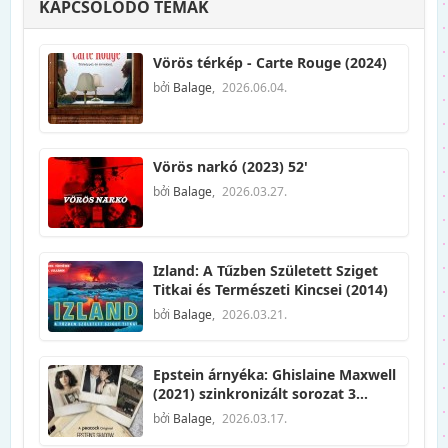
KAPCSOLÓDÓ TÉMÁK
Vörös térkép - Carte Rouge (2024)
bởi
Balage
,
2026.06.04.
Vörös narkó (2023) 52'
bởi
Balage
,
2026.03.27.
Izland: A Tűzben Született Sziget
Titkai és Természeti Kincsei (2014)
bởi
Balage
,
2026.03.21.
Epstein árnyéka: Ghislaine Maxwell
(2021) szinkronizált sorozat 3
epizód
bởi
Balage
,
2026.03.17.