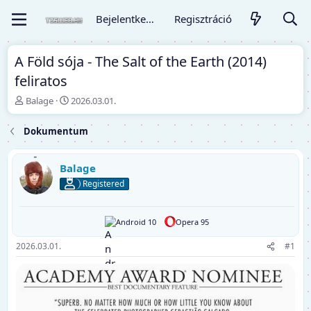
Bejelentkezés
Regisztráció
A Föld sója - The Salt of the Earth (2014)
feliratos
T
K
Balage
2026.03.01.
é
e
m
z
Dokumentum
a
d
i
ő
n
d
Balage
d
á
Registered
í
t
t
u
ó
m
Android 10
Opera 95
2026.03.01.
#1