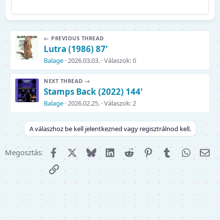
← PREVIOUS THREAD
Lutra (1986) 87'
Balage
2026.03.03.
Válaszok: 0
NEXT THREAD →
Stamps Back (2022) 144'
Balage
2026.02.25.
Válaszok: 2
A válaszhoz be kell jelentkezned vagy regisztrálnod kell.
Facebook
X (Twitter)
Bluesky
LinkedIn
Reddit
Pinterest
Tumblr
WhatsA
E-m
Megosztás:
Link