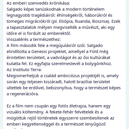
Az emberi szenvedés krónikása:
Salgado képei tanúskodnak a modern történelem
legnagyobb tragédiáiról: éhínségekről, háborúkról és
tömeges migrációkról (pl. Etiópia, Ruanda, Bosznia). Ezek
a tapasztalatok mélyen megviselték a művészt, aki egy
időre el is fordult az emberektől.
Visszatérés a természethez:
A film második fele a megújulásról szól. Salgado
elindította a Genesis projektet, amellyel a Föld még
érintetlen területeit, a vadvilágot és az ősi kultúrákat
kutatta fel. Ez egyfajta szerelmeslevél a bolygónkhoz.
Az Instituto Terra:
Megismerhetjük a család ambiciózus projektjét is, amely
során egy teljesen kiszáradt, halott brazíliai területet
ültettek be erdővel, bebizonyítva, hogy a természet képes
a regenerációra.
Ez a film nem csupán egy fotós életrajza, hanem egy
vizuális költemény. A fekete-fehér felvételek és a
mögöttük rejlő történetek egyszerre szembesítenek az
emberi kegyetlenséggel és a természet lenyűgöző