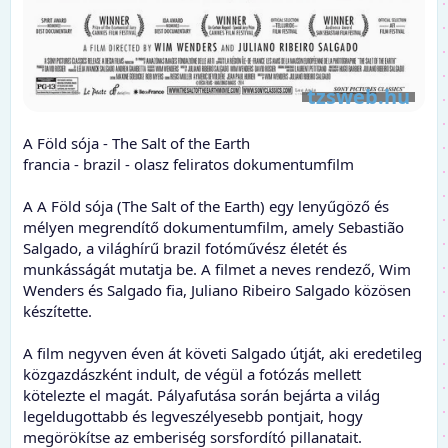
A Föld sója - The Salt of the Earth
francia - brazil - olasz feliratos dokumentumfilm
A A Föld sója (The Salt of the Earth) egy lenyűgöző és
mélyen megrendítő dokumentumfilm, amely Sebastião
Salgado, a világhírű brazil fotóművész életét és
munkásságát mutatja be. A filmet a neves rendező, Wim
Wenders és Salgado fia, Juliano Ribeiro Salgado közösen
készítette.
A film negyven éven át követi Salgado útját, aki eredetileg
közgazdászként indult, de végül a fotózás mellett
kötelezte el magát. Pályafutása során bejárta a világ
legeldugottabb és legveszélyesebb pontjait, hogy
megörökítse az emberiség sorsfordító pillanatait.