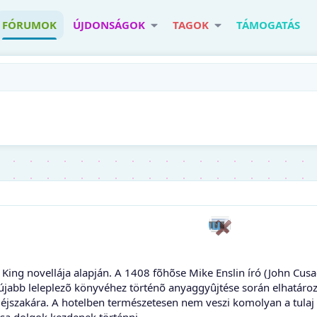
FÓRUMOK
ÚJDONSÁGOK
TAGOK
TÁMOGATÁS
n King novellája alapján. A 1408 fõhõse Mike Enslin író (John Cus
újabb leleplezõ könyvéhez történõ anyaggyûjtése során elhatároz
éjszakára. A hotelben természetesen nem veszi komolyan a tulaj (