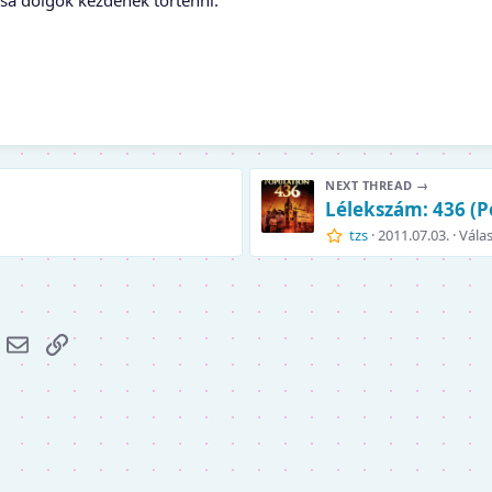
a dolgok kezdenek történni.
NEXT THREAD →
Lélekszám: 436 (P
tzs
2011.07.03.
Válas
r
hatsApp
E-mail
Link