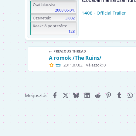
szobában hamarosan furcs
Csatlakozás
2008.06.04.
1408 - Official Trailer
Üzenetek
3,802
Reakció pontszám
128
← PREVIOUS THREAD
A romok /The Ruins/
tzs
2011.07.03.
Válaszok: 0
Facebook
X (Twitter)
Bluesky
LinkedIn
Reddit
Pinterest
Tumbl
W
Megosztás: