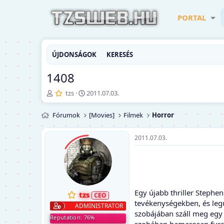
PORTAL
ÚJDONSÁGOK
KERESÉS
1408
T
K
tzs
2011.07.03.
é
e
m
z
Fórumok
[Movies]
Filmek
Horror
a
d
i
ő
n
d
2011.07.03.
d
á
í
t
t
u
ó
m
Egy újabb thriller Stephe
tzs
tevékenységekben, és leg
ADMINISTRATOR
szobájában száll meg egy 
Reputation: 76%