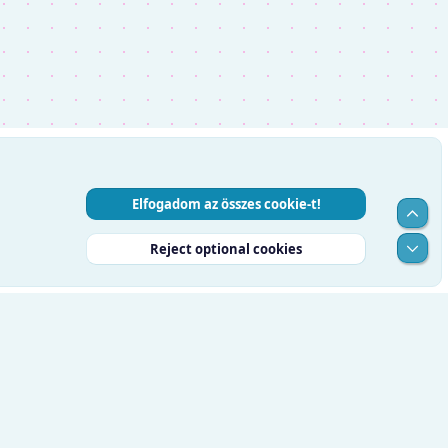
Elfogadom az összes cookie-t!
Top
Alul
Reject optional cookies
RSS
Súgó
Kezdőlap