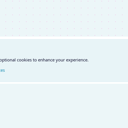
 optional cookies to enhance your experience.
ces
atfelvétel
Feltételek és szabályok
Adatvédelmi szabályzat